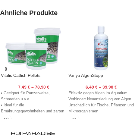
Ähnliche Produkte
Vitalis Catfish Pellets
Vanya AlgenStopp
7,49
€
–
78,90
€
6,49
€
–
39,90
€
• Geeignet für Panzerwelse,
Effektiv gegen Algen im Aquarium
Schmerlen u.v.a.
Verhindert Neuansiedlung von Algen
• Ideal für die
Unschädlich für Fische, Pflanzen und
Ernährungsgewohnheiten und zarten
Mikroorganismen
Mundwerkzeuge dieser Fische
• Reich an Algen, Vitaminen und
Mineralien