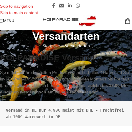
Skip to navigation
Skip to main content
MENU
Versandarten
Startseite
»
Versandarten
KOI-PARADISE Versand
Sie möchten Ihre bestellten Produkte schnell erhalten? Dann sind Sie
im KOI-PARADISE genau richtig. Wir versenden Montags bis Freitags
Ihre Bestellungen täglich heraus. Bestellungen welche b
is 12.00 Uhr
eingehen werden noch am selben Tag versendet.
Versand in DE nur 4,90€ meist mit DHL - Frachtfrei 
ab 100€ Warenwert in DE