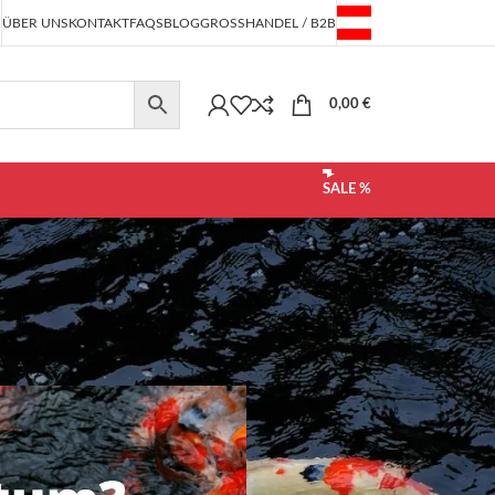
ÜBER UNS
KONTAKT
FAQS
BLOG
GROSSHANDEL / B2B
0,00
€
SALE %