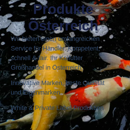
Produkte
Österreich
Wir bieten einen umfangreichen
Service für Händler. Kompetent,
schnell & fair. Ihr Koifutter
Großhandel in Österreich.
Innovative Marken, beste Qualität
und Eigenmarken.
White & Private Label Produktion