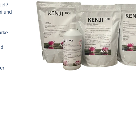
bel?
oi und
arke
nd
er