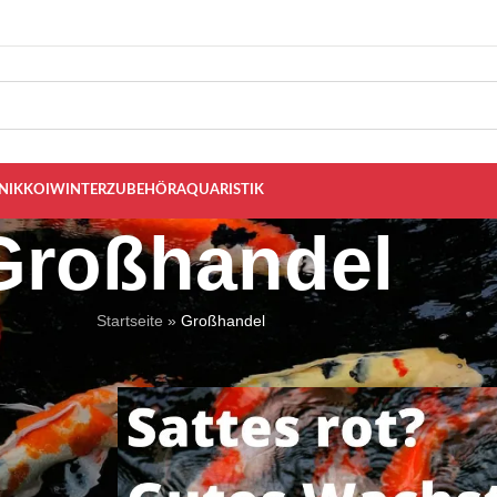
NIK
KOI
WINTER
ZUBEHÖR
AQUARISTIK
Großhandel
Startseite
»
Großhandel