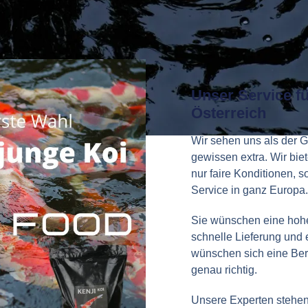
Unser Service f
Österreich
Wir sehen uns als der 
gewissen extra. Wir bie
nur faire Konditionen, 
Service in ganz Europa.
Sie wünschen eine hohe
schnelle Lieferung und 
wünschen sich eine Ber
genau richtig.
Unsere Experten stehen