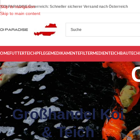
Skip to navigation
KOI PARADISE Österreich: Schneller sicherer Versand nach Österreich
Skip to main content
OME
FUTTER
TEICHPFLEGE
MEDIKAMENTE
FILTERMEDIEN
TEICHBAU
TECH
Großhandel Koi
& Teich