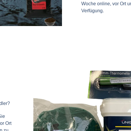
Woche online, vor Ort u
Verfügung.
dler?
Sie
or Ort
n zu