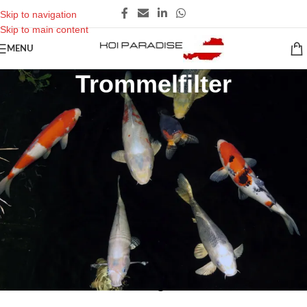
Skip to navigation
Skip to main content
MENU
Trommelfilter
Trommelfilter – Hochleistungsfiltration für
Koiteiche und Schwimmteiche
Besuchen Sie den KOI PARADISE Onlineshop und entdecken Sie
unsere breite Palette an Trommelfiltern, die perfekt für die
anspruchsvollen Anforderungen von Koiteichbesitzern und
professionellen Fischzuchten geeignet sind. Trommelfilter sind die
Spitze der Teichfiltertechnologie, bekannt für ihre Effizienz und ihre
selbstreinigenden Eigenschaften, die eine kontinuierliche
Wasserqualität und Klarheit gewährleisten.
Automatische Filterungen am Koiteich