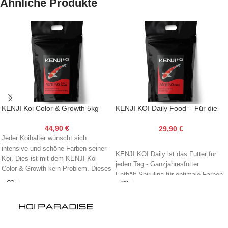
Ähnliche Produkte
Es handelt sich um ein
Komplettfutter für Koi Karpfen um
das Wachstum durch
ein
ausgewogenes
Protein-/Energie-Verhältnis zu
fördern, dies sorgt neben einem
optimalen Wachstum auch für eine
optimale Muskelbildung des
Fisches.
KENJI Koi Color & Growth 5kg
KENJI KOI Daily Food – Für die
ganze Saison 5kg
44,90
€
29,90
€
Jeder Koihalter wünscht sich
intensive und schöne Farben seiner
KENJI KOI Daily ist das Futter für
Koi. Dies ist mit dem KENJI Koi
jeden Tag - Ganzjahresfutter
Color & Growth kein Problem. Dieses
Enthält Spirulina für optimale Farben
Futter enthält einen hohen Anteil
und besonderen Glanz
an
Astaxanthin, Capsanthin
und
Made in Germany - immer frisch
Spirulina-Algen welche für eine
In 3mm und 6mm verfügbar
effektive Farbausbildung bekannt
sind. Ebenfalls fördert die Spirulina-