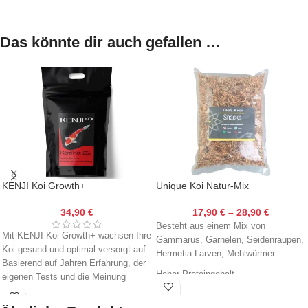
Das könnte dir auch gefallen …
KENJI Koi Growth+
Unique Koi Natur-Mix
Wachstumsfutter 5kg
17,90
€
–
28,90
€
34,90
€
Besteht aus einem Mix von
Mit KENJI Koi Growth+ wachsen Ihre
Gammarus, Garnelen, Seidenraupen,
Koi gesund und optimal versorgt auf.
Hermetia-Larven, Mehlwürmer
Basierend auf Jahren Erfahrung, der
Hoher Proteingehalt
eigenen Tests und die Meinung
zahlreicher Experten wurde dieses
Futter entwickelt.