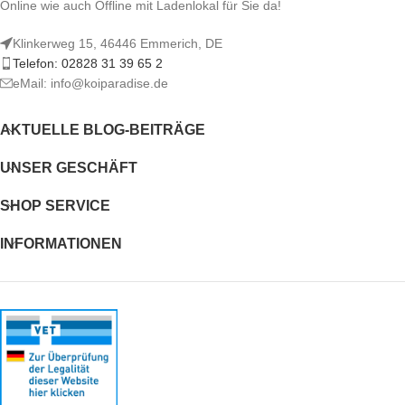
Alge auch den Glanz der Koi und
Online wie auch Offline mit Ladenlokal für Sie da!
fördert die Gesundheit der
Fische. Daher setzten die
Klinkerweg 15, 46446 Emmerich, DE
japanischen Züchter seit Jahren auf
Telefon: 02828 31 39 65 2
Spirulina Algen.
eMail: info@koiparadise.de
AKTUELLE BLOG-BEITRÄGE
UNSER GESCHÄFT
SHOP SERVICE
INFORMATIONEN